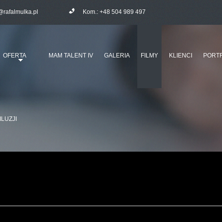
@rafalmulka.pl
Kom.:
+48 504 989 497
OFERTA
MAM TALENT IV
GALERIA
FILMY
KLIENCI
PORTF
ILUZJI