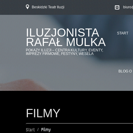
Beskidzki Teatr Iluzji
biuro
ILUZJONISTA
START
RAFAŁ MULKA
POKAZY ILUZJI – CENTRA KULTURY, EVENTY,
IMPREZY FIRMOWE, FESTYNY, WESELA
BLOG O 
FILMY
Start
Filmy