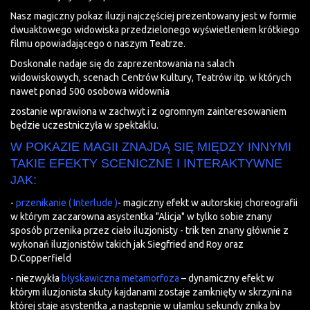
Nasz magiczny pokaz iluzji najczęściej prezentowany jest w formie
dwuaktowego widowiska przedzielonego wyświetleniem krótkiego
filmu opowiadającego o naszym Teatrze.
Doskonale nadaje się do zaprezentowania na salach
widowiskowych, scenach Centrów Kultury, Teatrów itp. w których
nawet ponad 500 osobowa widownia
zostanie wprawiona w zachwyt i z ogromnym zainteresowaniem
będzie uczestniczyła w spektaklu.
W POKAZIE MAGII ZNAJDĄ SIĘ MIĘDZY INNYMI
TAKIE EFEKTY SCENICZNE I INTERAKTYWNE
JAK:
-
przenikanie ( Interlude )
- magiczny efekt w autorskiej choreografii
w którym zaczarowna asystentka "Alicja" w tylko sobie znany
sposób przenika przez ciało iluzjonisty - trik ten znany głównie z
wykonań iluzjonistów takich jak Siegfried and Roy oraz
D.Copperfield
- niezwykła
błyskawiczna metamorfoza
– dynamiczny efekt w
którym iluzjonista skuty kajdanami zostaje zamknięty w skrzyni na
której staje asystentka ,a następnie w ułamku sekundy znika by