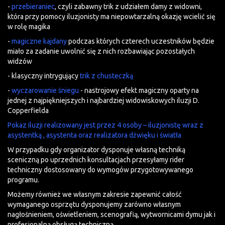
-
przebieraniec
, czyli zabawny trik z udziałem damy z widowni,
która przy pomocy iluzjonisty ma niepowtarzalną okazję wcielić się
w rolę magika
-
magiczne kajdany
podczas których czterech uczestników będzie
miało za zadanie uwolnić się z nich rozbawiając pozostałych
widzów
- klasyczny intrygujący
trik z chusteczką
-
wyczarowanie śniegu
- nastrojowy efekt magiczny oparty na
jednej z najpiękniejszych i najbardziej widowiskowych iluzji D.
Copperfielda
Pokaz iluzji realizowany jest przez 4 osoby – iluzjonistę wraz z
asystentką , asystenta oraz realizatora dźwięku i światła
W przypadku gdy organizator dysponuje własną techniką
sceniczną po uprzednich konsultacjach przesyłamy rider
techniczny dostosowany do wymogów przygotowywanego
programu.
Możemy również we własnym zakresie zapewnić całość
wymaganego osprzętu dysponujemy zarówno własnym
nagłośnieniem, oświetleniem, scenografią, wytwornicami dymu jak i
profesjonalną obsługą techniczną.