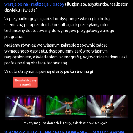
wersja pełna - realizacja 3 osoby
( iluzjonista, asystentka, realizator
dźwięku i światła )
W przypadku gdy organizator dysponuje własną techniką
sceniczną po uprzednich konsultacjach przesyłamy rider
techniczny dostosowany do wymogów przygotowywanego
programu.
Możemy również we własnym zakresie zapewnić całość
wymaganego osprzętu, dysponujemy zarówno własnym
nagłośnieniem, oświetleniem, scenografią, wytwornicami dymu jak i
profesjonalną obsługą techniczną.
W celu otrzymania pełnej oferty
pokazów magii
Pokazy magii w domach kultury, salach widowiskowych
2.POKAZ ILUZJI - PRZEDSTAWIENIE „ MAGIC SHOW”