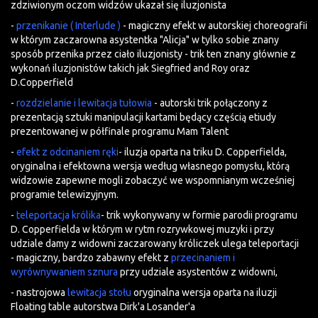
zdziwionym oczom widzów ukazał się iluzjonista
-
przenikanie ( Interlude )
- magiczny efekt w autorskiej choreografii
w którym zaczarowna asystentka "Alicja" w tylko sobie znany
sposób przenika przez ciało iluzjonisty - trik ten znany głównie z
wykonań iluzjonistów takich jak Siegfried and Roy oraz
D.Copperfield
-
rozdzielanie i lewitacja tułowia
- autorski trik połączony z
prezentacją sztuki manipulacji kartami będący częścią etiudy
prezentowanej w półfinale programu Mam Talent
-
efekt z odcinaniem ręki
- iluzja oparta na triku D. Copperfielda,
oryginalna i efektowna wersja według własnego pomysłu, którą
widzowie zapewne mogli zobaczyć we wspomnianym wcześniej
programie telewizyjnym.
-
teleportacja królika
- trik wykonywany w formie parodii programu
D. Copperfielda w którym w rytm rozrywkowej muzyki i przy
udziale damy z widowni zaczarowany króliczek ulega teleportacji
- magiczny, bardzo zabawny efekt z
przecinaniem i
wyrównywaniem sznura
przy udziale asystentów z widowni,
- nastrojowa
lewitacja stołu
oryginalna wersja oparta na iluzji
Floating table autorstwa Dirk'a Losander'a