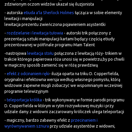
zdziwionym oczom widzów ukazał się iluzjonista
- autorska
etiuda a'la Sherlock Holmes
łącząca w sobie elementy
lewitacji i manipulacji
lewitacja prezentu zwieńczona pojawieniem asystentki
-
rozdzielanie i lewitacja tułowia
- autorski trik połączony z
prezentacją sztuki manipulacji kartami będący częścią etiudy
prezentowanej w półfinale programu Mam Talent
-nastrojowa
lewitacja stołu
połączona z lewitacją róży- trikiem w
trakcie którego papierowa róża unosi się w powietrzu,by po chwili
w magiczny sposób zamienić się w różę prawdziwą
-
efekt z odcinaniem ręki
- iluzja oparta na triku D. Copperfielda,
oryginalna i efektowna wersja według własnego pomysłu, którą
widzowie zapewne mogli zobaczyć we wspomnianym wcześniej
programie telewizyjnym
-
teleportacja królika
- trik wykonywany w formie parodii programu
D. Copperfielda w którym w rytm rozrywkowej muzyki i przy
udziale damy z widowni zaczarowany króliczek ulega teleportacji
- magiczny, bardzo zabawny efekt z
przecinaniem i
wyrównywaniem sznura
przy udziale asystentów z widowni,