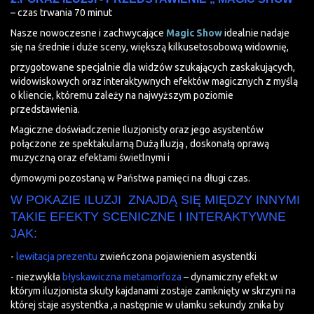
– czas trwania 70 minut
Nasze nowoczesne i zachwycające
Magic Show
idealnie nadaje
się na średnie i duże sceny, większą kilkusetosobową widownię,
przygotowane specjalnie dla widzów szukających zaskakujących,
widowiskowych oraz interaktywnych efektów magicznych z myślą
o kliencie, któremu zależy na najwyższym poziomie
przedstawienia.
Magiczne doświadczenie Iluzjonisty oraz jego asystentów
połączone ze spektakularną Dużą Iluzją , doskonałą oprawą
muzyczną oraz efektami świetlnymi i
dymowymi pozostaną w Państwa pamięci na długi czas.
W POKAZIE ILUZJI ZNAJDĄ SIĘ MIĘDZY INNYMI
TAKIE EFEKTY SCENICZNE I INTERAKTYWNE
JAK:
-
lewitacja prezentu
zwieńczona pojawieniem asystentki
- niezwykła
błyskawiczna metamorfoza
– dynamiczny efekt w
którym iluzjonista skuty kajdanami zostaje zamknięty w skrzyni na
której staje asystentka ,a następnie w ułamku sekundy znika by