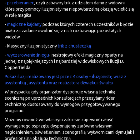
-
przebieraniec
, czyli zabawny trik z udziałem damy z widowni,
która przy pomocy iluzjonisty ma niepowtarzalną okazję wcielić się
w rolę magika
-
magiczne kajdany
podczas których czterech uczestników będzie
miało za zadanie uwolnić się z nich rozbawiając pozostałych
widzów
- klasyczny iluzjonistyczny
trik z chusteczką
-
wyczarowanie śniegu
- nastrojowy efekt magiczny oparty na
jednej z najpiękniejszych i najbardziej widowiskowych iluzji D.
Copperfielda
Pokaz iluzji realizowany jest przez 4 osoby – iluzjonistę wraz z
asystentką , asystenta oraz realizatora dźwięku i światła
W przypadku gdy organizator dysponuje własną techniką
sceniczną po uprzednich konsultacjach przesyłamy rider
techniczny dostosowany do wymogów przygotowywanego
programu.
Możemy również we własnym zakresie zapewnić całość
wymaganego osprzętu dysponujemy zarówno własnym
nagłośnieniem, oświetleniem, scenografią, wytwornicami dymu jak i
profesjonalną obsługą techniczną.