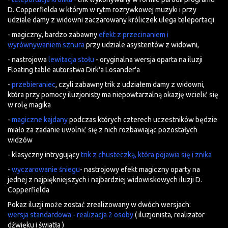
D. Copperfielda w którym w rytm rozrywkowej muzyki i przy
udziale damy z widowni zaczarowany króliczek ulega teleportacji
- magiczny, bardzo zabawny
efekt z przecinaniem i
wyrównywaniem sznura
przy udziale asystentów z widowni,
- nastrojowa
lewitacja stołu
- oryginalna wersja oparta na iluzji
Floating table autorstwa Dirk'a Losander'a
-
przebieraniec
, czyli zabawny trik z udziałem damy z widowni,
która przy pomocy iluzjonisty ma niepowtarzalną okazję wcielić się
w rolę magika
-
magiczne kajdany
podczas których czterech uczestników będzie
miało za zadanie uwolnić się z nich rozbawiając pozostałych
widzów
- klasyczny intrygujący
trik z chusteczką, która pojawia się i znika
-
wyczarowanie śniegu
- nastrojowy efekt magiczny oparty na
jednej z najpiękniejszych i najbardziej widowiskowych iluzji D.
Copperfielda
Pokaz iluzji może zostać zrealizowany w dwóch wersjach:
wersja standardowa - realizacja 2 osoby
( iluzjonista, realizator
dźwięku i światła )