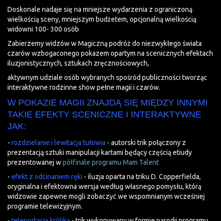
Doskonale nadaje się na mniejsze wydarzenia z ograniczoną
wielkością sceny, mniejszym budżetem, opcjonalną wielkością
widowni 100- 300 osób
Zabierzemy widzów w Magiczną podróż do niezwykłego świata
czarów wzbogaconego pokazem opartym na scenicznych efektach
iluzjonistycznych, sztukach zręcznościowych,
aktywnym udziale osób wybranych spośród publiczności tworząc
interaktywne rodzinne show pełne magii i czarów.
W POKAZIE MAGII ZNAJDĄ SIĘ MIĘDZY INNYMI
TAKIE EFEKTY SCENICZNE I INTERAKTYWNE
JAK:
-
rozdzielanie i lewitacja tułowia
- autorski trik połączony z
prezentacją sztuki manipulacji kartami będący częścią etiudy
prezentowanej w
półfinale programu Mam Talent
-
efekt z odcinaniem ręki
- iluzja oparta na triku D. Copperfielda,
oryginalna i efektowna wersja według własnego pomysłu, którą
widzowie zapewne mogli zobaczyć we wspomnianym wcześniej
programie telewizyjnym.
-
teleportacja królika
- trik wykonywany w formie parodii programu