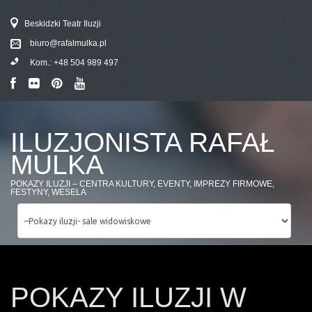
Beskidzki Teatr Iluzji
biuro@rafalmulka.pl
Kom.:
+48 504 989 497
ILUZJONISTA RAFAŁ
MULKA
POKAZY ILUZJI – CENTRA KULTURY, EVENTY, IMPREZY FIRMOWE,
FESTYNY, WESELA
POKAZY ILUZJI W