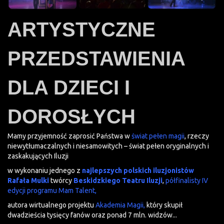
ARTYSTYCZNE
PRZEDSTAWIENIA
DLA DZIECI I
DOROSŁYCH
Mamy przyjemność zaprosić Państwa w
świat pełen magii
, rzeczy
niewytłumaczalnych i niesamowitych – świat pełen oryginalnych i
zaskakujących Iluzji
w wykonaniu jednego z
najlepszych polskich iluzjonistów
Rafała Mulki
twórcy
Beskidzkiego Teatru Iluzji
,
półfinalisty IV
edycji programu Mam Talent,
autora wirtualnego projektu
Akademia Magii,
który skupił
dwadzieścia tysięcy fanów oraz ponad 7 mln. widzów...