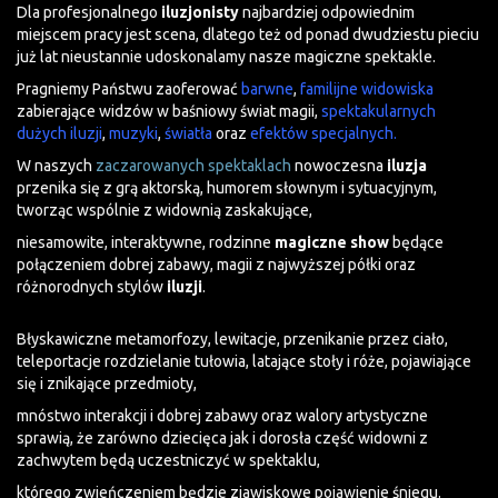
Dla profesjonalnego
iluzjonisty
najbardziej odpowiednim
miejscem pracy jest scena, dlatego też od ponad dwudziestu pieciu
już lat nieustannie udoskonalamy nasze magiczne spektakle.
Pragniemy Państwu zaoferować
barwne
,
familijne widowiska
zabierające widzów w baśniowy świat magii,
spektakularnych
dużych iluzji
,
muzyki
,
światła
oraz
efektów
specjalnych.
W naszych
zaczarowanych spektaklach
nowoczesna
iluzja
przenika się z grą aktorską, humorem słownym i sytuacyjnym,
tworząc wspólnie z widownią zaskakujące,
niesamowite, interaktywne, rodzinne
magiczne show
będące
połączeniem dobrej zabawy, magii z najwyższej półki oraz
różnorodnych stylów
iluzji
.
Błyskawiczne metamorfozy, lewitacje, przenikanie przez ciało,
teleportacje rozdzielanie tułowia, latające stoły i róże, pojawiające
się i znikające przedmioty,
mnóstwo interakcji i dobrej zabawy oraz walory artystyczne
sprawią, że zarówno dziecięca jak i dorosła część widowni z
zachwytem będą uczestniczyć w spektaklu,
którego zwieńczeniem będzie zjawiskowe pojawienie śniegu.