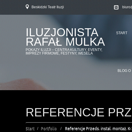
Beskidzki Teatr Iluzji
biuro
ILUZJONISTA
START
RAFAŁ MULKA
POKAZY ILUZJI – CENTRA KULTURY, EVENTY,
IMPREZY FIRMOWE, FESTYNY, WESELA
BLOG O 
REFERENCJE PRZE
Start
Portfolio
Referencje Przeds. instal. montaż. K