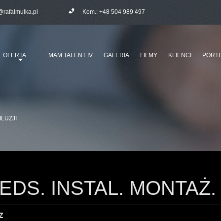
@rafalmulka.pl
Kom.:
+48 504 989 497
OFERTA
MAM TALENT IV
GALERIA
FILMY
KLIENCI
PORTF
ILUZJI
DS. INSTAL. MONTAŻ. 
-Z