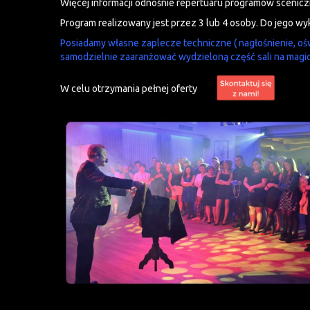
Więcej informacji odnośnie repertuaru programów scenicz
Program realizowany jest przez 3 lub 4 osoby. Do jego wy
Posiadamy własne zaplecze techniczne ( nagłośnienie, oświ
samodzielnie zaaranżować wydzieloną część sali na magi
W celu otrzymania pełnej oferty