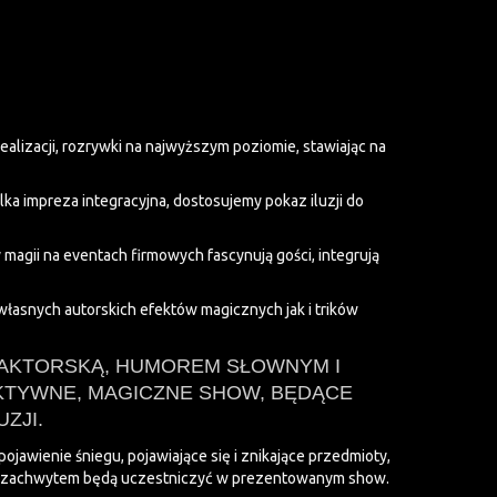
lizacji, rozrywki na najwyższym poziomie, stawiając na
ka impreza integracyjna, dostosujemy pokaz iluzji do
 magii na eventach firmowych fascynują gości, integrują
łasnych autorskich efektów magicznych jak i trików
 AKTORSKĄ, HUMOREM SŁOWNYM I
KTYWNE, MAGICZNE SHOW, BĘDĄCE
ZJI.
pojawienie śniegu, pojawiające się i znikające przedmioty,
em i zachwytem będą uczestniczyć w prezentowanym show.