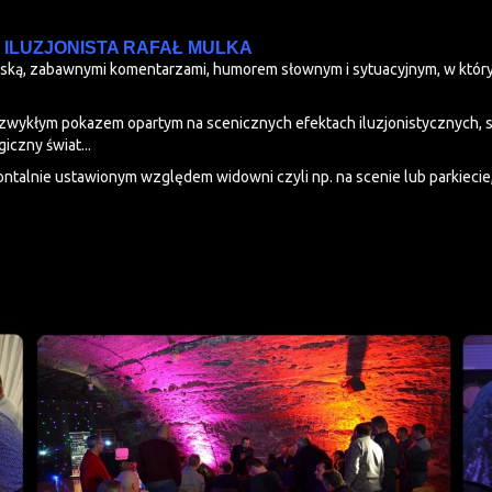
 ILUZJONISTA RAFAŁ MULKA
torską, zabawnymi komentarzami, humorem słownym i sytuacyjnym, w który
wykłym pokazem opartym na scenicznych efektach iluzjonistycznych, 
iczny świat...
ontalnie ustawionym względem widowni czyli np. na scenie lub parkieci