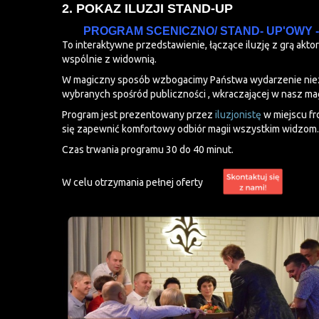
2. POKAZ ILUZJI STAND-UP
PROGRAM SCENICZNO/ STAND- UP'OWY -
To interaktywne przedstawienie, łączące iluzję z grą ak
wspólnie z widownią.
W magiczny sposób wzbogacimy Państwa wydarzenie niez
wybranych spośród publiczności , wkraczającej w nasz mag
Program jest prezentowany przez
iluzjonistę
w miejscu fr
się zapewnić komfortowy odbiór magii wszystkim widzom.
Czas trwania programu 30 do 40 minut.
W celu otrzymania pełnej oferty