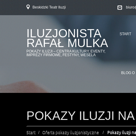
Beskidzki Teatr Iluzji
biuro
ILUZJONISTA
START
RAFAŁ MULKA
POKAZY ILUZJI – CENTRA KULTURY, EVENTY,
IMPREZY FIRMOWE, FESTYNY, WESELA
BLOG O 
POKAZY ILUZJI 
Start
Oferta pokazy iluzjonistyczne
Pokazy iluzji 