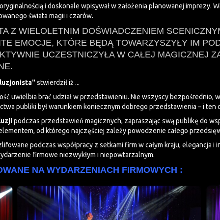
ryginalnością i doskonale wpisywał w założenia planowanej imprezy. Wie
owanego świata magii i czarów.
STA Z WIELOLETNIM DOŚWIADCZENIEM SCENICZN
TE EMOCJE, KTÓRE BĘDĄ TOWARZYSZYŁY IM PO
KTYWNIE UCZESTNICZYŁA W CAŁEJ MAGICZNEJ Z
NE.
Iluzjonista"
stwierdził iż ...
ność uwielbia brać udział w przedstawieniu. Nie wszyscy bezpośrednio, 
tnictwa publiki był warunkiem koniecznym dobrego przedstawienia – i ten 
uzji
podczas przedstawień magicznych, zapraszając swą publikę do wsp
elementem, od którego najczęściej zależy powodzenie całego przedsięw
zlifowane podczas współpracy z setkami firm w całym kraju, elegancja i i
ydarzenie firmowe niezwykłym i niepowtarzalnym.
TOWANE NA WYDARZENIACH FIRMOWYCH :