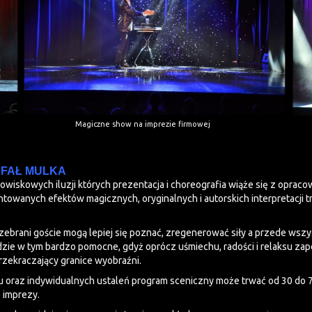
Magiczne show na imprezie firmowej
AFAŁ MULKA
dowiskowych iluzji których prezentacja i choreografia wiąże się z opra
ntowanych efektów magicznych, oryginalnych i autorskich interpretacji t
y zebrani goście mogą lepiej się poznać, zregenerować siły a przede wsz
zie w tym bardzo pomocne, gdyż oprócz uśmiechu, radości i relaksu za
rzekraczający granice wyobraźni.
ru oraz indywidualnych ustaleń program sceniczny może trwać od 30 do 
 imprezy.