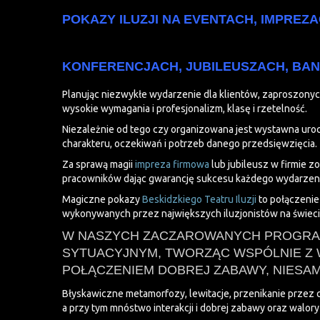
POKAZY ILUZJI NA EVENTACH, IMPREZ
KONFERENCJACH, JUBILEUSZACH, BANK
Planując niezwykłe wydarzenie dla klientów, zaproszonyc
wysokie wymagania i profesjonalizm, klasę i rzetelność.
Niezależnie od tego czy organizowana jest wystawna urocz
charakteru, oczekiwań i potrzeb danego przedsięwzięcia.
Za sprawą magii
impreza firmowa
lub jubileusz w firmie z
pracowników dając gwarancję sukcesu każdego wydarzeni
Magiczne pokazy
Beskidzkiego Teatru Iluzji
to połączenie
wykonywanych przez największych iluzjonistów na świeci
W NASZYCH ZACZAROWANYCH PROGRAMA
SYTUACYJNYM, TWORZĄC WSPÓLNIE Z 
POŁĄCZENIEM DOBREJ ZABAWY, NIESAM
Błyskawiczne metamorfozy, lewitacje, przenikanie przez ciał
a przy tym mnóstwo interakcji i dobrej zabawy oraz wal