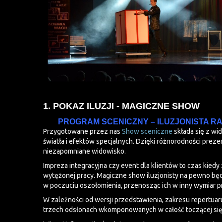
1. POKAZ ILUZJI - MAGICZNE SHOW
PROGRAM SCENICZNY – ILUZJONISTA R
Przygotowane przez nas
Show sceniczne
składa się z wi
światła i efektów specjalnych. Dzięki różnorodności preze
niezapomniane widowisko.
Impreza integracyjna czy event dla klientów to czas kied
wytężonej pracy. Magiczne show iluzjonisty na pewno będ
w poczuciu oszołomienia, przenosząc ich w inny wymiar p
W zależności od wersji przedstawienia, zakresu repertua
trzech odsłonach wkomponowanych w całość toczącej się