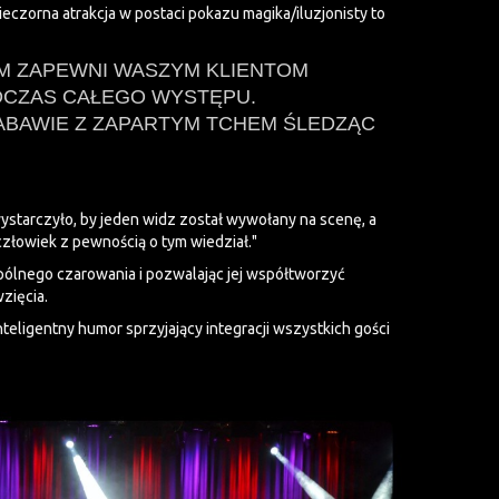
czorna atrakcja w postaci pokazu magika/iluzjonisty to
YM ZAPEWNI WASZYM KLIENTOM
DCZAS CAŁEGO WYSTĘPU.
ABAWIE Z ZAPARTYM TCHEM ŚLEDZĄC
wystarczyło, by jeden widz został wywołany na scenę, a
człowiek z pewnością o tym wiedział."
ólnego czarowania i pozwalając jej współtworzyć
zięcia.
nteligentny humor sprzyjający integracji wszystkich gości