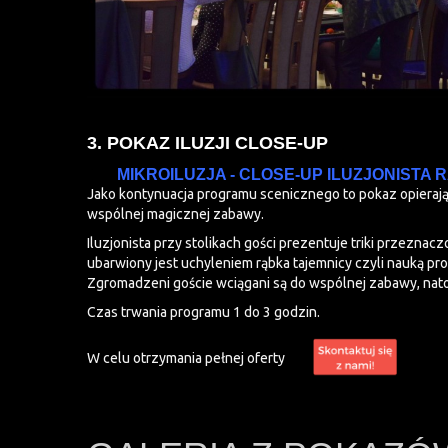
3. POKAZ ILUZJI CLOSE-UP
MIKROILUZJA - CLOSE-UP ILUZJONISTA
Jako kontynuacja programu scenicznego to pokaz opieraj
wspólnej magicznej zabawy.
Iluzjonista przy stolikach gości prezentuje triki przeznac
ubarwiony jest uchyleniem rąbka tajemnicy czyli nauką pros
Zgromadzeni goście wciągani są do wspólnej zabawy, natomi
Czas trwania programu 1 do 3 godzin.
W celu otrzymania pełnej oferty