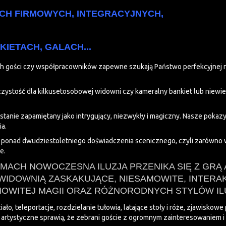
ACH FIRMOWYCH, INTEGRACYJNYCH,
IETACH, GALACH...
h gości czy współpracowników zapewne szukają Państwo perfekcyjnej rea
ystość dla kilkusetosobowej widowni czy kameralny bankiet lub niewiel
ostanie zapamiętany jako intrygujący, niezwykły i magiczny. Nasze pokazy
a.
 ponad dwudziestoletniego doświadczenia scenicznego, czyli zarówno w
e.
CH NOWOCZESNA ILUZJA PRZENIKA SIĘ Z GRĄ
WIDOWNIĄ ZASKAKUJĄCE, NIESAMOWITE, INTERA
OWITEJ MAGII ORAZ RÓŻNORODNYCH STYLÓW ILU
o, teleportacje, rozdzielanie tułowia, latające stoły i róże, zjawiskowe 
ory artystyczne sprawią, że zebrani goście z ogromnym zainteresowani