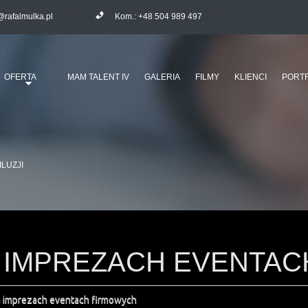
@rafalmulka.pl
Kom.:
+48 504 989 497
OFERTA
MAM TALENT IV
GALERIA
FILMY
KLIENCI
PORTF
ILUZJI
NA IMPREZACH EVENTA
na imprezach eventach firmowych