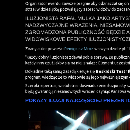
Organizator eventu zawsze pragnie aby odznaczał się on o
strzał w dziesiątkę pozwalający zabrać widzów do zaczar
ILUZJONISTA RAFAŁ MULKA JAKO ARTY
NADZWYCZAJNE WRAŻENIA, NIESAMOWI
ZGROMADZONA PUBLICZNOŚĆ BĘDZIE A
WIDOWISKOWE EFEKTY ILUZJONISTYCZ
Znany autor powieści
Remigiusz Mróz
w swym dziele pt.
"
"Każdy dobry iluzjonista zdawał sobie sprawę, że publicz
każdy inny czuł, jakby się na niej znalazł. Element uczes
Dokładnie taką samą zasadą kieruje się
Beskidzki Teatr Il
program, wiedząc że to widzowie są jego najważniejszym 
Szeroki repertuar, wieloletnie doświadczenie iluzjonisty s
będą gwarancją niesamowitych wrażeń czyniąc Państwa w
POKAZY ILUZJI NAJCZĘŚCIEJ PREZEN