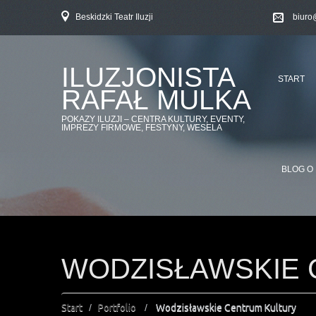
Beskidzki Teatr Iluzji
biuro
ILUZJONISTA
START
RAFAŁ MULKA
POKAZY ILUZJI – CENTRA KULTURY, EVENTY,
IMPREZY FIRMOWE, FESTYNY, WESELA
BLOG O 
WODZISŁAWSKIE 
Start
Portfolio
Wodzisławskie Centrum Kultury