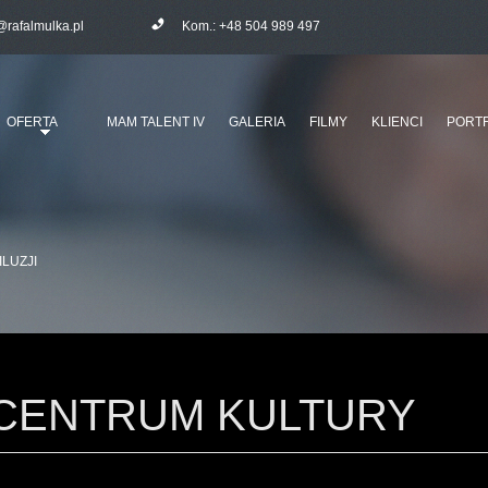
@rafalmulka.pl
Kom.:
+48 504 989 497
OFERTA
MAM TALENT IV
GALERIA
FILMY
KLIENCI
PORTF
ILUZJI
CENTRUM KULTURY