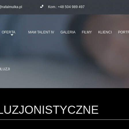
@rafalmulka.pl
Kom.:
+48 504 989 497
OFERTA
MAM TALENT IV
GALERIA
FILMY
KLIENCI
PORTF
ILUZJI
ILUZJONISTYCZNE