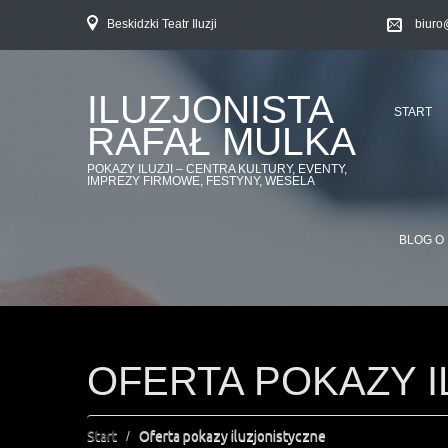
Beskidzki Teatr Iluzji
biuro
ILUZJONISTA
START
RAFAŁ MULKA
POKAZY ILUZJI – CENTRA KULTURY, EVENTY,
IMPREZY FIRMOWE, FESTYNY, WESELA
BLOG O 
OFERTA POKAZY 
Start
Oferta pokazy iluzjonistyczne