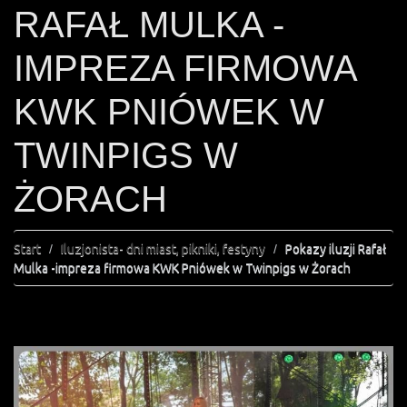
RAFAŁ MULKA -
IMPREZA FIRMOWA
KWK PNIÓWEK W
TWINPIGS W
ŻORACH
Start
Iluzjonista- dni miast, pikniki, festyny
Pokazy iluzji Rafał
Mulka -impreza firmowa KWK Pniówek w Twinpigs w Żorach