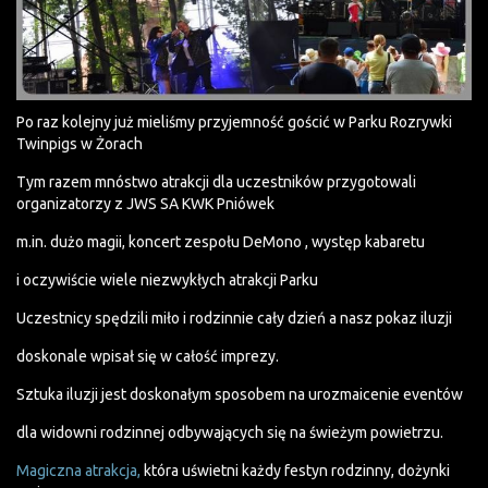
Po raz kolejny już mieliśmy przyjemność gościć w Parku Rozrywki
Twinpigs w Żorach
Tym razem mnóstwo atrakcji dla uczestników przygotowali
organizatorzy z JWS SA KWK Pniówek
m.in. dużo magii, koncert zespołu DeMono , występ kabaretu
i oczywiście wiele niezwykłych atrakcji Parku
Uczestnicy spędzili miło i rodzinnie cały dzień a nasz pokaz iluzji
doskonale wpisał się w całość imprezy.
Sztuka iluzji jest doskonałym sposobem na urozmaicenie eventów
dla widowni rodzinnej odbywających się na świeżym powietrzu.
Magiczna atrakcja,
która uświetni każdy festyn rodzinny, dożynki