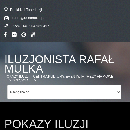
Beskidzki Teatr Iluzji
biuro@rafalmulka.pl
Kom.:
+48 504 989 497
ILUZJONISTA RAFAŁ
MULKA
POKAZY ILUZJI – CENTRA KULTURY, EVENTY, IMPREZY FIRMOWE,
FESTYNY, WESELA
POKAZY ILUZJI