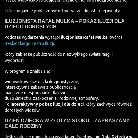
Nasze widowisko to połączenie teatru, humoru i iluzji scenicznej,
które angażuje publiczność od pierwszej do ostatniej minuty.
ILUZJONISTA RAFAŁ MULKA – POKAZ ILUZJI DLA
DZIECI I DOROSŁYCH
Podczas wydarzenia wystąpi
iluzjonista Rafał Mulka
, twórca
Beskidzkiego Teatru Iluzji,
który zabierze publiczność do niezwykłego świata magii i
wyobraźni.
W programie znajdą się:
widowiskowe sztuczki iluzjonistyczne,
interaktywna zabawa z publicznością,
magiczne niespodzianki dla dzieci,
dużo śmiechu, zaskoczenia i rodzinnej atmosfery.
To
interaktywny pokaz iluzji dla dzieci
, który zachwyca również
dorosłych widzów.
DZIEŃ DZIECKA W ZŁOTYM STOKU – ZAPRASZAMY
CAŁE RODZINY
Jeśli szukacie pomysłu na wyjątkowe świętowanie
Dnia Dziecka w