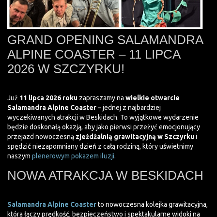
GRAND OPENING SALAMANDRA
ALPINE COASTER – 11 LIPCA
2026 W SZCZYRKU!
Już
11 lipca 2026 roku
zapraszamy na
wielkie otwarcie
Salamandra Alpine Coaster
– jednej z najbardziej
wyczekiwanych atrakcji w Beskidach. To wyjątkowe wydarzenie
będzie doskonałą okazją, aby jako pierwsi przeżyć emocjonujący
przejazd nowoczesną
zjeżdżalnią grawitacyjną w Szczyrku
i
spędzić niezapomniany dzień z całą rodziną, który uświetnimy
naszym
plenerowym pokazem iluzji
.
NOWA ATRAKCJA W BESKIDACH
Salamandra Alpine Coaster
to nowoczesna kolejka grawitacyjna,
która łączy prędkość, bezpieczeństwo i spektakularne widoki na