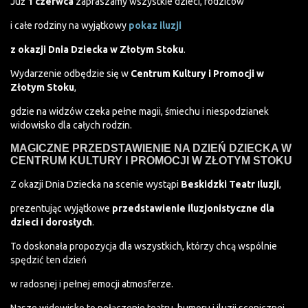
Już
1 czerwca
zapraszamy wszystkie dzieci, rodziców
i całe rodziny na wyjątkowy
pokaz iluzji
z okazji Dnia Dziecka w Złotym Stoku
.
Wydarzenie odbędzie się w
Centrum Kultury i Promocji w
Złotym Stoku
,
gdzie na widzów czeka pełne magii, śmiechu i niespodzianek
widowisko dla całych rodzin.
MAGICZNE PRZEDSTAWIENIE NA DZIEŃ DZIECKA W
CENTRUM KULTURY I PROMOCJI W ZŁOTYM STOKU
Z okazji Dnia Dziecka na scenie wystąpi
Beskidzki Teatr Iluzji
,
prezentując wyjątkowe
przedstawienie iluzjonistyczne dla
dzieci i dorosłych
.
To doskonała propozycja dla wszystkich, którzy chcą wspólnie
spędzić ten dzień
w radosnej i pełnej emocji atmosferze.