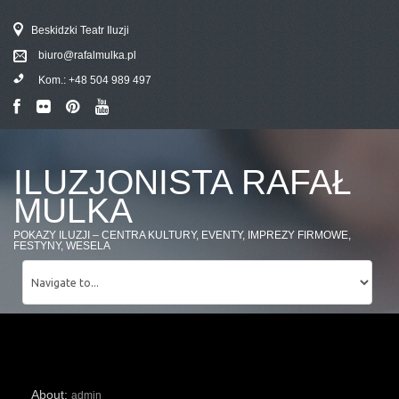
Beskidzki Teatr Iluzji
biuro@rafalmulka.pl
Kom.:
+48 504 989 497
ILUZJONISTA RAFAŁ
MULKA
POKAZY ILUZJI – CENTRA KULTURY, EVENTY, IMPREZY FIRMOWE,
FESTYNY, WESELA
About:
admin