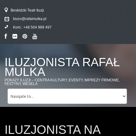
Beskidzki Teatr Iluzji
biuro@rafalmulka.pl
Kom.:
+48 504 989 497
ILUZJONISTA RAFAŁ
MULKA
POKAZY ILUZJI – CENTRA KULTURY, EVENTY, IMPREZY FIRMOWE,
FESTYNY, WESELA
ILUZJONISTA NA