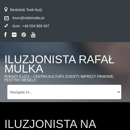
Beskidzki Teatr Iluzji
biuro@rafalmulka.pl
Kom.:
+48 504 989 497
ILUZJONISTA RAFAŁ
MULKA
POKAZY ILUZJI – CENTRA KULTURY, EVENTY, IMPREZY FIRMOWE,
FESTYNY, WESELA
ILUZJONISTA NA