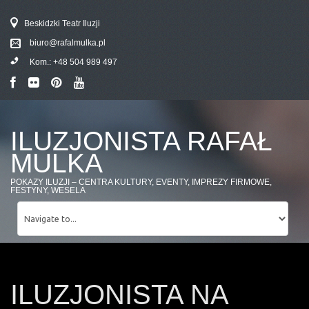
Beskidzki Teatr Iluzji
biuro@rafalmulka.pl
Kom.:
+48 504 989 497
ILUZJONISTA RAFAŁ
MULKA
POKAZY ILUZJI – CENTRA KULTURY, EVENTY, IMPREZY FIRMOWE,
FESTYNY, WESELA
ILUZJONISTA NA