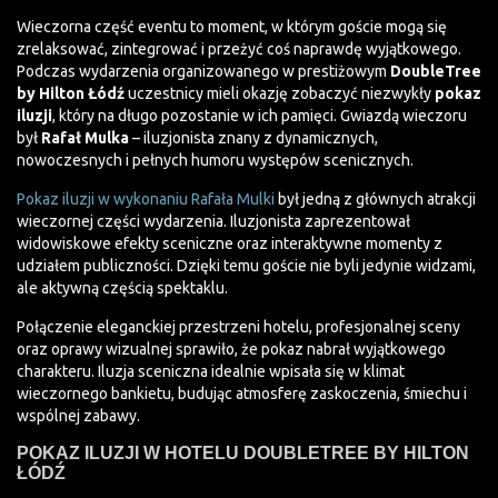
Wieczorna część eventu to moment, w którym goście mogą się
zrelaksować, zintegrować i przeżyć coś naprawdę wyjątkowego.
Podczas wydarzenia organizowanego w prestiżowym
DoubleTree
by Hilton Łódź
uczestnicy mieli okazję zobaczyć niezwykły
pokaz
iluzji
, który na długo pozostanie w ich pamięci. Gwiazdą wieczoru
był
Rafał Mulka
– iluzjonista znany z dynamicznych,
nowoczesnych i pełnych humoru występów scenicznych.
Pokaz iluzji w wykonaniu Rafała Mulki
był jedną z głównych atrakcji
wieczornej części wydarzenia. Iluzjonista zaprezentował
widowiskowe efekty sceniczne oraz interaktywne momenty z
udziałem publiczności. Dzięki temu goście nie byli jedynie widzami,
ale aktywną częścią spektaklu.
Połączenie eleganckiej przestrzeni hotelu, profesjonalnej sceny
oraz oprawy wizualnej sprawiło, że pokaz nabrał wyjątkowego
charakteru. Iluzja sceniczna idealnie wpisała się w klimat
wieczornego bankietu, budując atmosferę zaskoczenia, śmiechu i
wspólnej zabawy.
POKAZ ILUZJI W HOTELU DOUBLETREE BY HILTON
ŁÓDŹ