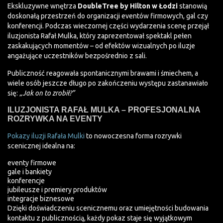
Ekskluzywne wnętrza
DoubleTree by Hilton w Łodzi
stanowią
doskonałą przestrzeń do organizacji eventów firmowych, gal czy
konferencji. Podczas wieczornej części wydarzenia scenę przejął
iluzjonista Rafał Mulka, który zaprezentował spektakl pełen
zaskakujących momentów – od efektów wizualnych po iluzje
angażujące uczestników bezpośrednio z sali.
Publiczność reagowała spontanicznymi brawami i śmiechem, a
wiele osób jeszcze długo po zakończeniu występu zastanawiało
się:
„Jak on to zrobił?”
ILUZJONISTA RAFAŁ MULKA – PROFESJONALNA
ROZRYWKA NA EVENTY
Pokazy iluzji Rafała Mulki
to nowoczesna forma rozrywki
scenicznej idealna na:
eventy firmowe
gale i bankiety
konferencje
jubileusze i premiery produktów
integracje biznesowe
Dzięki doświadczeniu scenicznemu oraz umiejętności budowania
kontaktu z publicznością, każdy pokaz staje się wyjątkowym