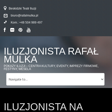
Beskidzki Teatr Iluzji
biuro@rafalmulka.pl
Kom.:
+48 504 989 497
ILUZJONISTA RAFAŁ
MULKA
POKAZY ILUZJI – CENTRA KULTURY, EVENTY, IMPREZY FIRMOWE,
FESTYNY, WESELA
ILUZJONISTA NA