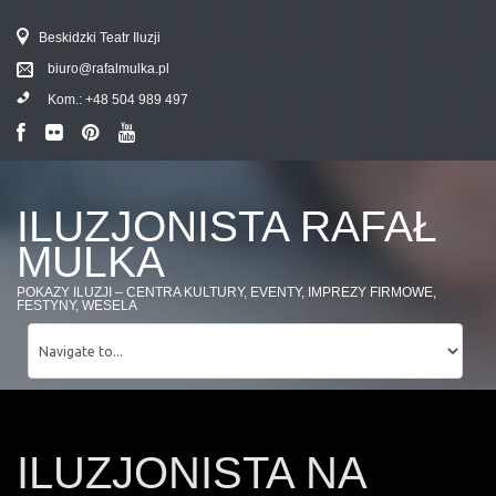
Beskidzki Teatr Iluzji
biuro@rafalmulka.pl
Kom.:
+48 504 989 497
ILUZJONISTA RAFAŁ
MULKA
POKAZY ILUZJI – CENTRA KULTURY, EVENTY, IMPREZY FIRMOWE,
FESTYNY, WESELA
ILUZJONISTA NA