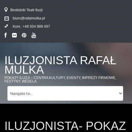
Beskidzki Teatr Iluzji
biuro@rafalmulka.pl
Kom.:
+48 504 989 497
ILUZJONISTA RAFAŁ
MULKA
POKAZY ILUZJI – CENTRA KULTURY, EVENTY, IMPREZY FIRMOWE,
FESTYNY, WESELA
ILUZJONISTA- POKAZ