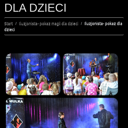
DLA DZIECI
Start
Iluzjonista- pokaz magii dla dzieci
Iluzjonista- pokaz dla
dzieci