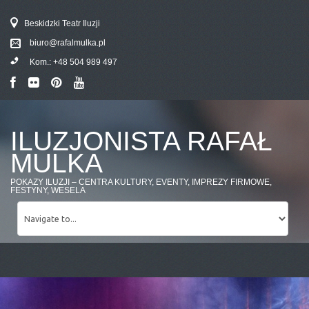
Beskidzki Teatr Iluzji
biuro@rafalmulka.pl
Kom.:
+48 504 989 497
ILUZJONISTA RAFAŁ
MULKA
POKAZY ILUZJI – CENTRA KULTURY, EVENTY, IMPREZY FIRMOWE,
FESTYNY, WESELA