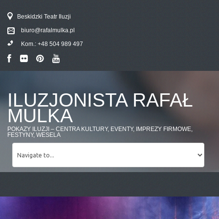
Beskidzki Teatr Iluzji
biuro@rafalmulka.pl
Kom.:
+48 504 989 497
ILUZJONISTA RAFAŁ
MULKA
POKAZY ILUZJI – CENTRA KULTURY, EVENTY, IMPREZY FIRMOWE,
FESTYNY, WESELA