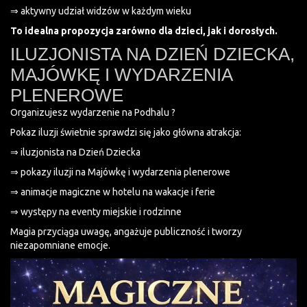
⇒ aktywny udział widzów w każdym wieku
To idealna propozycja zarówno dla dzieci, jak i dorosłych.
ILUZJONISTA NA DZIEŃ DZIECKA,
MAJÓWKĘ I WYDARZENIA
PLENEROWE
Organizujesz wydarzenie na Podhalu ?
Pokaz iluzji świetnie sprawdzi się jako główna atrakcja:
⇒ iluzjonista na Dzień Dziecka
⇒ pokazy iluzji na Majówkę i wydarzenia plenerowe
⇒ animacje magiczne w hotelu na wakacje i ferie
⇒ występy na eventy miejskie i rodzinne
Magia przyciąga uwagę, angażuje publiczność i tworzy
niezapomniane emocje.