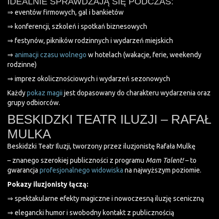
IDEALNIE SPRAWDZAJĄ SIĘ PODCZAS:
⇒ eventów firmowych, gal i bankietów
⇒ konferencji, szkoleń i spotkań biznesowych
⇒ festynów, pikników rodzinnych i wydarzeń miejskich
⇒
animacji czasu wolnego
w hotelach (wakacje, ferie, weekendy
rodzinne)
⇒ imprez okolicznościowych i wydarzeń sezonowych
Każdy
pokaz magii
jest dopasowany do charakteru wydarzenia oraz
grupy odbiorców.
BESKIDZKI TEATR ILUZJI – RAFAŁ
MULKA
Beskidzki Teatr Iluzji, tworzony przez iluzjonistę Rafała Mulkę
– znanego szerokiej publiczności z programu
Mam Talent!
– to
gwarancja
profesjonalnego widowiska
na najwyższym poziomie.
Pokazy iluzjonisty łączą:
⇒ spektakularne efekty magiczne i nowoczesną iluzję sceniczną
⇒ elegancki humor i swobodny kontakt z publicznością