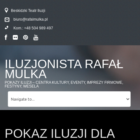
Beskidzki Teatr Iluzji
biuro@rafalmulka.pl
Kom.:
+48 504 989 497
ILUZJONISTA RAFAŁ
MULKA
POKAZY ILUZJI – CENTRA KULTURY, EVENTY, IMPREZY FIRMOWE,
FESTYNY, WESELA
POKAZ ILUZJI DLA