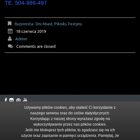
TE. 504-989-497
Iluzjonista- Dni Miast, Pikniki, Festyny
18 czerwca 2019
Admin
Comments are closed
Używamy plików cookies, aby ułatwić Ci korzystanie z
naszego serwisu oraz do celów statystycznych.
© 2026
Korzystając z naszej strony wyrażasz zgodę na
wykorzystywanie przez nas plików cookies.
Jeśli nie blokujesz tych plików, to zgadzasz się na ich
użycie oraz zapisanie w pamięci urządzenia. Pamiętaj, że