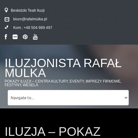
Beskidzki Teatr Iluzji
biuro@rafalmulka.pl
Kom.:
+48 504 989 497
ILUZJONISTA RAFAŁ
MULKA
POKAZY ILUZJI – CENTRA KULTURY, EVENTY, IMPREZY FIRMOWE,
FESTYNY, WESELA
ILUZJA – POKAZ