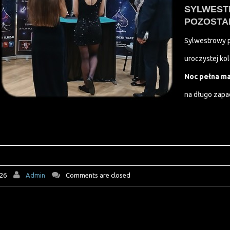
SYLWEST
POZOSTAN
Sylwestrowy p
uroczystej kol
Noc pełna ma
na długo zapa
026
Admin
Comments are closed