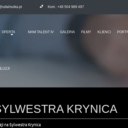
@rafalmulka.pl
Kom.:
+48 504 989 497
OFERTA
MAM TALENT IV
GALERIA
FILMY
KLIENCI
PORTF
ILUZJI
 SYLWESTRA KRYNICA
zji na Sylwestra Krynica