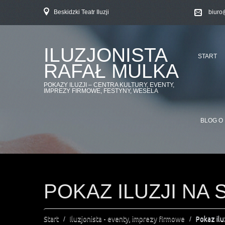
Beskidzki Teatr Iluzji
biuro
ILUZJONISTA
START
RAFAŁ MULKA
POKAZY ILUZJI – CENTRA KULTURY, EVENTY,
IMPREZY FIRMOWE, FESTYNY, WESELA
BLOG O 
POKAZ ILUZJI NA
Start
Iluzjonista - eventy, imprezy firmowe
Pokaz ilu