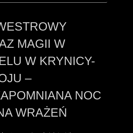
WESTROWY
AZ MAGII W
ELU W KRYNICY-
OJU –
ZAPOMNIANA NOC
NA WRAŻEŃ