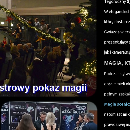
Tegoroczny
S
W eleganckich
który dostarc
Gwiazdą wiec
prezentujący
jak i kameraln
MAGIA, K
Podczas sylw
goście mieli o
pełnym zaskaku
Magia scenic
natomiast
mik
prawdziwej mag