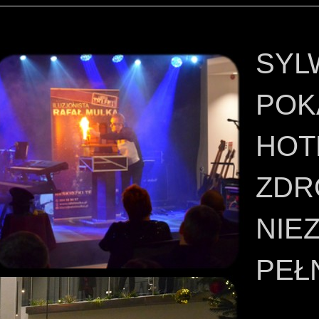
SYL
POK
HOT
ZDR
NIE
PEŁ