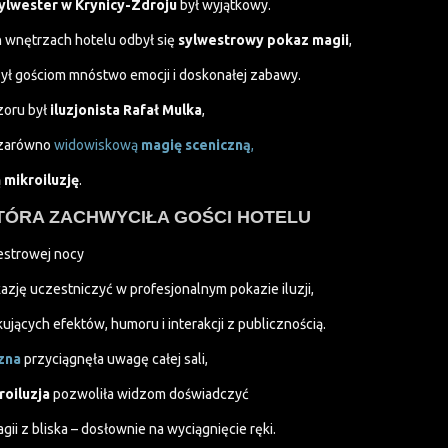
ylwester w Krynicy-Zdroju
był wyjątkowy.
 wnętrzach hotelu odbył się
sylwestrowy pokaz magii
,
zył gościom mnóstwo emocji i doskonałej zabawy.
zoru był
iluzjonista Rafał Mulka
,
 zarówno
widowiskową
magię sceniczną
,
ą
mikroiluzję
.
TÓRA ZACHWYCIŁA GOŚCI HOTELU
estrowej nocy
kazję uczestniczyć w profesjonalnym pokazie iluzji,
jących efektów, humoru i interakcji z publicznością.
zna
przyciągnęła uwagę całej sali,
roiluzja
pozwoliła widzom doświadczyć
ii z bliska – dosłownie na wyciągnięcie ręki.