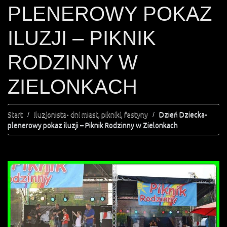
PLENEROWY POKAZ
ILUZJI – PIKNIK
RODZINNY W
ZIELONKACH
Start
Iluzjonista- dni miast, pikniki, festyny
Dzień Dziecka-
plenerowy pokaz iluzji – Piknik Rodzinny w Zielonkach