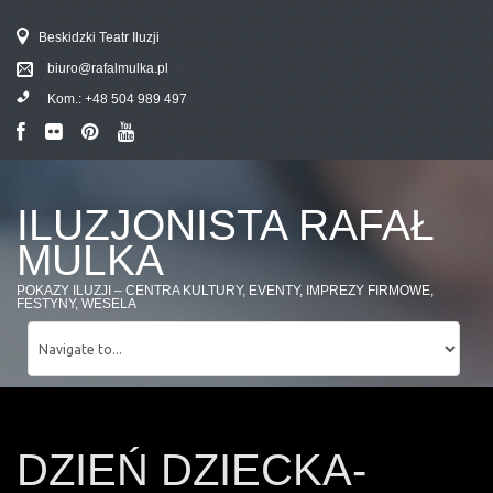
Beskidzki Teatr Iluzji
biuro@rafalmulka.pl
Kom.:
+48 504 989 497
ILUZJONISTA RAFAŁ
MULKA
POKAZY ILUZJI – CENTRA KULTURY, EVENTY, IMPREZY FIRMOWE,
FESTYNY, WESELA
DZIEŃ DZIECKA-