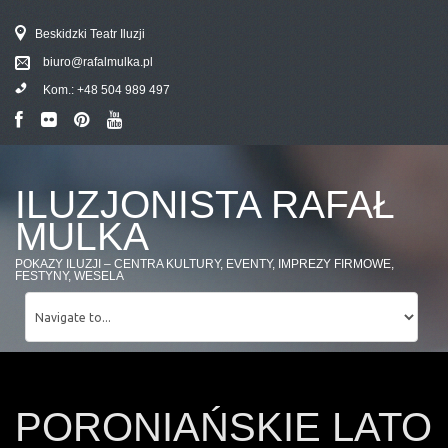
Beskidzki Teatr Iluzji
biuro@rafalmulka.pl
Kom.:
+48 504 989 497
ILUZJONISTA RAFAŁ
MULKA
POKAZY ILUZJI – CENTRA KULTURY, EVENTY, IMPREZY FIRMOWE,
FESTYNY, WESELA
PORONIAŃSKIE LATO