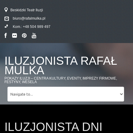
Beskidzki Teatr Iluzji
biuro@rafalmulka.pl
Kom.:
+48 504 989 497
ILUZJONISTA RAFAŁ
MULKA
POKAZY ILUZJI – CENTRA KULTURY, EVENTY, IMPREZY FIRMOWE,
FESTYNY, WESELA
ILUZJONISTA DNI