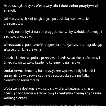
że pokaz był nie tylko efektowny,
ale także pełen pozytywnej
energii
.
Od klasycznych kart magicznych po zaskakujące lewitacje
przedmiotów
– każdy numer był starannie przygotowany, aby wzbudzać emocje i
zachwyt u widzów.
W rezultacie
, publiczność reagowała entuzjastycznie, nagradzając
artystę gromkimi brawami.
Rodzice i dzieci wspólnie przeżywali każdą sztuczkę, a uśmiechy i
śmiech towarzyszyły każdemu kolejnemu numerowi.
Dodatkowo
, elementy humorystyczne wprowadzały lekkość i
sprawiały, że widzowie czuli się częścią pokazu, a nie tylko
biernymi obserwatorami.
Wydarzenie doskonale wpisało się w ofertę kulturalną miasta,
oferując rodzinom wartościową
i kreatywną formę spędzania
wolnego czasu
.