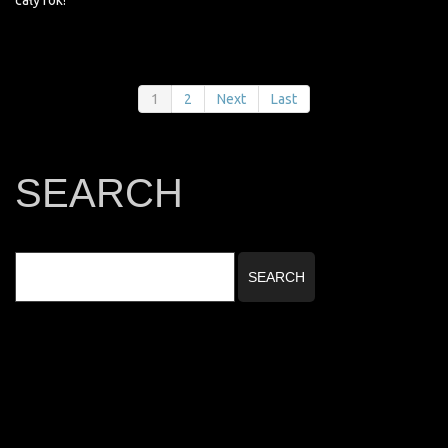
cały rok!
1
2
Next
Last
SEARCH