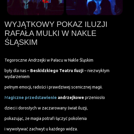
WYJĄTKOWY POKAZ ILUZJI
RAFAŁA MULKI W NAKLE
ŚLĄSKIM
Tegoroczne Andrzejki w Pałacu w Nakle Śląskim
były dla nas –
Beskidzkiego Teatru Iluzji
– niezwykłym
wydarzeniem
pełnym emocji, radości i prawdziwej scenicznej magii.
M
agiczne przedstawienie
andrzejkowe
przeniosło
dzieci i dorosłych w zaczarowany świat iluzji,
pokazując, że magia potrafi łączyć pokolenia
i wywoływać zachwyt u każdego widza.