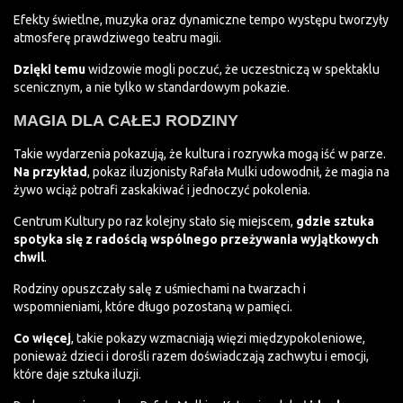
Efekty świetlne, muzyka oraz dynamiczne tempo występu tworzyły
atmosferę prawdziwego teatru magii.
Dzięki temu
widzowie mogli poczuć, że uczestniczą w spektaklu
scenicznym, a nie tylko w standardowym pokazie.
MAGIA DLA CAŁEJ RODZINY
Takie wydarzenia pokazują, że kultura i rozrywka mogą iść w parze.
Na przykład
, pokaz iluzjonisty Rafała Mulki udowodnił, że magia na
żywo wciąż potrafi zaskakiwać i jednoczyć pokolenia.
Centrum Kultury po raz kolejny stało się miejscem,
gdzie sztuka
spotyka się z radością wspólnego przeżywania wyjątkowych
chwil
.
Rodziny opuszczały salę z uśmiechami na twarzach i
wspomnieniami, które długo pozostaną w pamięci.
Co więcej
, takie pokazy wzmacniają więzi międzypokoleniowe,
ponieważ dzieci i dorośli razem doświadczają zachwytu i emocji,
które daje sztuka iluzji.