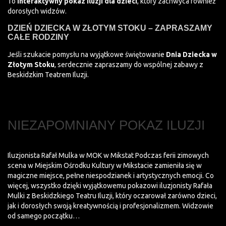
To
interaktywny pokaz iluzji dla dzieci
, który zachwyca również
dorosłych widzów.
DZIEŃ DZIECKA W ZŁOTYM STOKU – ZAPRASZAMY
CAŁE RODZINY
Jeśli szukacie pomysłu na wyjątkowe świętowanie
Dnia Dziecka w
Złotym Stoku
, serdecznie zapraszamy do wspólnej zabawy z
Beskidzkim Teatrem Iluzji.
NIEZAPOMNIANY POKAZ ILUZJI
Iluzjonista Rafał Mulka w MOK w Mikstat Podczas ferii zimowych
scena w Miejskim Ośrodku Kultury w Mikstacie zamieniła się w
magiczne miejsce, pełne niespodzianek i artystycznych emocji. Co
więcej, wszystko dzięki wyjątkowemu pokazowi iluzjonisty Rafała
Mulki z Beskidzkiego Teatru Iluzji, który oczarował zarówno dzieci,
jak i dorosłych swoją kreatywnością i profesjonalizmem. Widzowie
od samego początku…