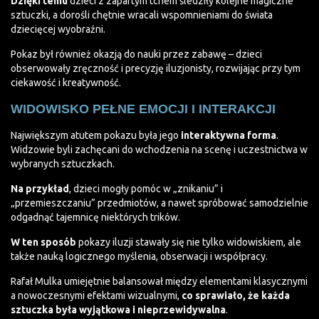
Dzięki temu
dzieci z zapartym tchem śledziły kolejne magiczne
sztuczki, a dorośli chętnie wracali wspomnieniami do świata
dziecięcej wyobraźni.
Pokaz był również okazją do nauki przez zabawę – dzieci
obserwowały zręczność i precyzję iluzjonisty, rozwijając przy tym
ciekawość i kreatywność.
WIDOWISKO PEŁNE EMOCJI I INTERAKCJI
Największym atutem pokazu była jego
interaktywna forma
.
Widzowie byli zachęcani do wchodzenia na scenę i uczestnictwa w
wybranych sztuczkach.
Na przykład
, dzieci mogły pomóc w „znikaniu” i
„przemieszczaniu” przedmiotów, a nawet spróbować samodzielnie
odgadnąć tajemnicę niektórych trików.
W ten sposób
pokazy iluzji stawały się nie tylko widowiskiem, ale
także nauką logicznego myślenia, obserwacji i współpracy.
Rafał Mulka umiejętnie balansował między elementami klasycznymi
a nowoczesnymi efektami wizualnymi,
co sprawiało, że każda
sztuczka była wyjątkowa i nieprzewidywalna
.