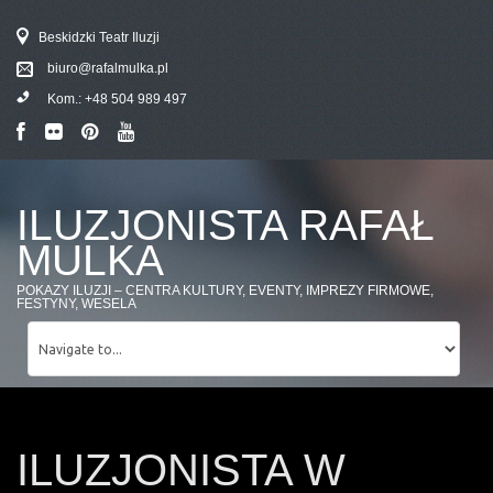
Beskidzki Teatr Iluzji
biuro@rafalmulka.pl
Kom.:
+48 504 989 497
ILUZJONISTA RAFAŁ
MULKA
POKAZY ILUZJI – CENTRA KULTURY, EVENTY, IMPREZY FIRMOWE,
FESTYNY, WESELA
ILUZJONISTA W