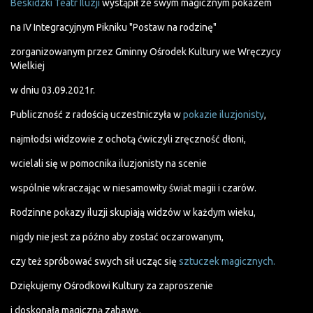
Beskidzki Teatr Iluzji
wystąpił ze swym magicznym pokazem
na IV Integracyjnym Pikniku "Postaw na rodzinę"
zorganizowanym przez Gminny Ośrodek Kultury we Wręczycy
Wielkiej
w dniu 03.09.2021r.
Publiczność z radością uczestniczyła w
pokazie iluzjonisty
,
najmłodsi widzowie z ochotą ćwiczyli zręczność dłoni,
wcielali się w pomocnika iluzjonisty na scenie
wspólnie wkraczając w niesamowity świat magii i czarów.
Rodzinne pokazy iluzji skupiają widzów w każdym wieku,
nigdy nie jest za późno aby zostać oczarowanym,
czy też spróbować swych sił ucząc się
sztuczek magicznych.
Dziękujemy Ośrodkowi Kultury za zaproszenie
i doskonała magiczną zabawę.