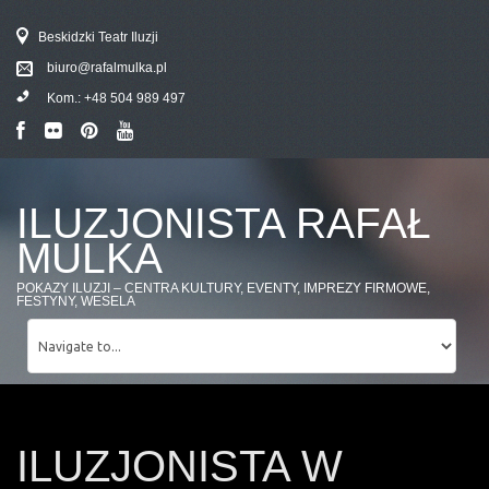
Beskidzki Teatr Iluzji
biuro@rafalmulka.pl
Kom.:
+48 504 989 497
ILUZJONISTA RAFAŁ
MULKA
POKAZY ILUZJI – CENTRA KULTURY, EVENTY, IMPREZY FIRMOWE,
FESTYNY, WESELA
ILUZJONISTA W