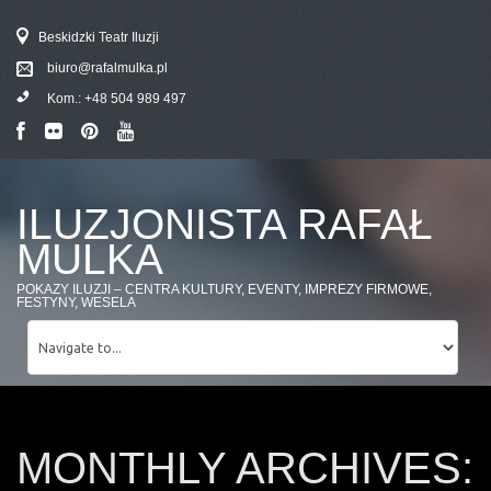
Beskidzki Teatr Iluzji
biuro@rafalmulka.pl
Kom.:
+48 504 989 497
ILUZJONISTA RAFAŁ
MULKA
POKAZY ILUZJI – CENTRA KULTURY, EVENTY, IMPREZY FIRMOWE,
FESTYNY, WESELA
MONTHLY ARCHIVES: