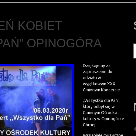
IEŃ KOBIET
PAŃ” OPINOGÓRA
Dziękujemy za
zaproszenie do
udziału w
wyjątkowym XXX
Gminnym Koncercie
,,Wszystko dla Pań”,
który odbył się w
Gminnym Ośrodku
kultury w Opinogórze
Górnej .
Wspaniałe muzyczne