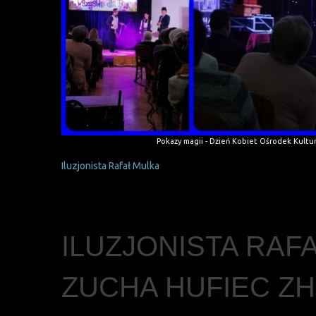
Pokazy magii - Dzień Kobiet Ośrodek Kult
Iluzjonista Rafał Mulka
ILUZJONISTA RAFA
ZUCHA HUFIEC ZH