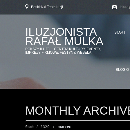
Beskidzki Teatr Iluzji
biuro
ILUZJONISTA
START
RAFAŁ MULKA
POKAZY ILUZJI – CENTRA KULTURY, EVENTY,
IMPREZY FIRMOWE, FESTYNY, WESELA
BLOG O 
MONTHLY ARCHIV
Start
2020
marzec