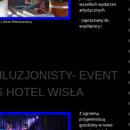
wszelkich wydarzeń
artystycznych
- zapraszamy do
iec Ziemi Mikołowskiej
współpracy i
LUZJONISTY- EVENT
S HOTEL WISŁA
Z ogromną
przyjemnością
gościliśmy w nowo