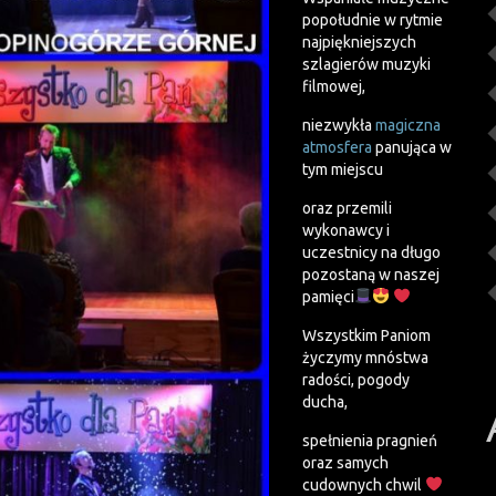
popołudnie w rytmie
najpiękniejszych
szlagierów muzyki
filmowej,
niezwykła
magiczna
atmosfera
panująca w
tym miejscu
oraz przemili
wykonawcy i
uczestnicy na długo
pozostaną w naszej
pamięci
Wszystkim Paniom
życzymy mnóstwa
radości, pogody
ducha,
spełnienia pragnień
oraz samych
cudownych chwil