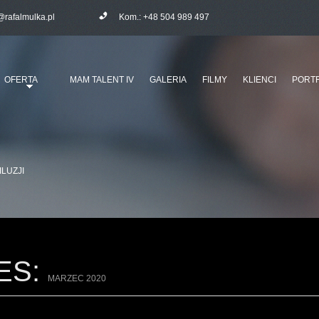
@rafalmulka.pl
Kom.:
+48 504 989 497
OFERTA
MAM TALENT IV
GALERIA
FILMY
KLIENCI
PORTF
ILUZJI
ES:
MARZEC 2020