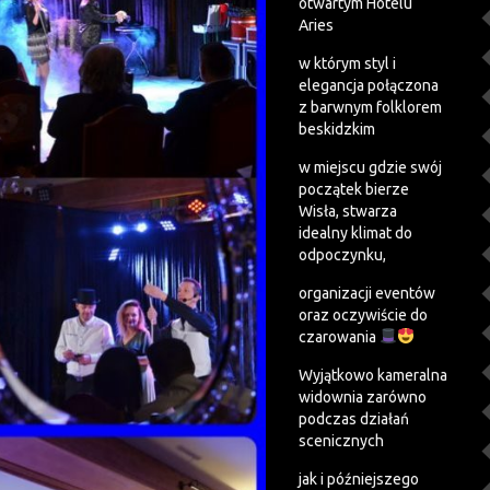
otwartym Hotelu
Aries
w którym styl i
elegancja połączona
z barwnym folklorem
beskidzkim
w miejscu gdzie swój
początek bierze
Wisła, stwarza
idealny klimat do
odpoczynku,
organizacji eventów
oraz oczywiście do
czarowania
Wyjątkowo kameralna
widownia zarówno
podczas działań
scenicznych
jak i późniejszego