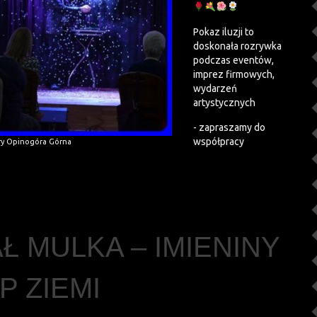
Pokaz iluzji to
doskonała rozrywka
podczas eventów,
imprez firmowych,
wydarzeń
artystycznych
- zapraszamy do
współpracy
ury Opinogóra Górna
Ł MULKA – IMIENINY
P ZIEMI