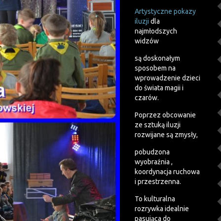
Artystyczne pokazy
iluzji
dla
najmłodszych
widzów
są doskonałym
sposobem na
wprowadzenie dzieci
do świata magii i
czarów.
Poprzez obcowanie
ze sztuką iluzji
rozwijane są zmysły,
pobudzona
wyobraźnia ,
koordynacja ruchowa
i przestrzenna.
To kulturalna
rozrywka idealnie
pasująca do