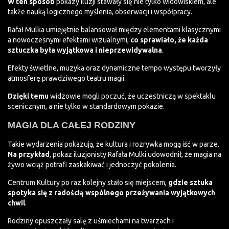
W ten sposób
pokazy iluzji stawały się nie tylko widowiskiem, ale
także nauką logicznego myślenia, obserwacji i współpracy.
Rafał Mulka umiejętnie balansował między elementami klasycznymi
a nowoczesnymi efektami wizualnymi,
co sprawiało, że każda
sztuczka była wyjątkowa i nieprzewidywalna
.
Efekty świetlne, muzyka oraz dynamiczne tempo występu tworzyły
atmosferę prawdziwego teatru magii.
Dzięki temu
widzowie mogli poczuć, że uczestniczą w spektaklu
scenicznym, a nie tylko w standardowym pokazie.
MAGIA DLA CAŁEJ RODZINY
Takie wydarzenia pokazują, że kultura i rozrywka mogą iść w parze.
Na przykład
, pokaz iluzjonisty Rafała Mulki udowodnił, że magia na
żywo wciąż potrafi zaskakiwać i jednoczyć pokolenia.
Centrum Kultury po raz kolejny stało się miejscem,
gdzie sztuka
spotyka się z radością wspólnego przeżywania wyjątkowych
chwil
.
Rodziny opuszczały salę z uśmiechami na twarzach i