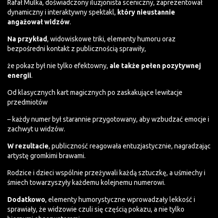
Rafał Mulka, doświadczony iluzjonista sceniczny, zaprezentował
dynamiczny i interaktywny spektakl,
który nieustannie
angażował widzów
.
Na przykład
, widowiskowe triki, elementy humoru oraz
bezpośredni kontakt z publicznością sprawiły,
że pokaz był nie tylko efektowny,
ale także pełen pozytywnej
energii
.
Od klasycznych kart magicznych po zaskakujące lewitacje
przedmiotów
– każdy numer był starannie przygotowany, aby wzbudzać emocje i
zachwyt u widzów.
W rezultacie
, publiczność reagowała entuzjastycznie, nagradzając
artystę gromkimi brawami.
Rodzice i dzieci wspólnie przeżywali każdą sztuczkę, a uśmiechy i
śmiech towarzyszyły każdemu kolejnemu numerowi.
Dodatkowo
, elementy humorystyczne wprowadzały lekkość i
sprawiały, że widzowie czuli się częścią pokazu, a nie tylko