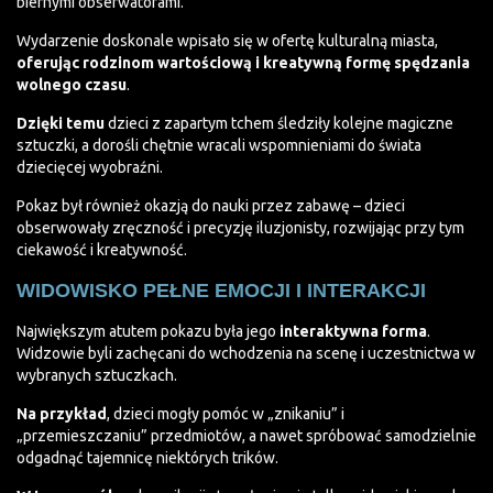
biernymi obserwatorami.
Wydarzenie doskonale wpisało się w ofertę kulturalną miasta,
oferując rodzinom wartościową
i kreatywną formę spędzania
wolnego czasu
.
Dzięki temu
dzieci z zapartym tchem śledziły kolejne magiczne
sztuczki, a dorośli chętnie wracali wspomnieniami do świata
dziecięcej wyobraźni.
Pokaz był również okazją do nauki przez zabawę – dzieci
obserwowały zręczność i precyzję iluzjonisty, rozwijając przy tym
ciekawość i kreatywność.
WIDOWISKO PEŁNE EMOCJI I INTERAKCJI
Największym atutem pokazu była jego
interaktywna forma
.
Widzowie byli zachęcani do wchodzenia na scenę i uczestnictwa w
wybranych sztuczkach.
Na przykład
, dzieci mogły pomóc w „znikaniu” i
„przemieszczaniu” przedmiotów, a nawet spróbować samodzielnie
odgadnąć tajemnicę niektórych trików.