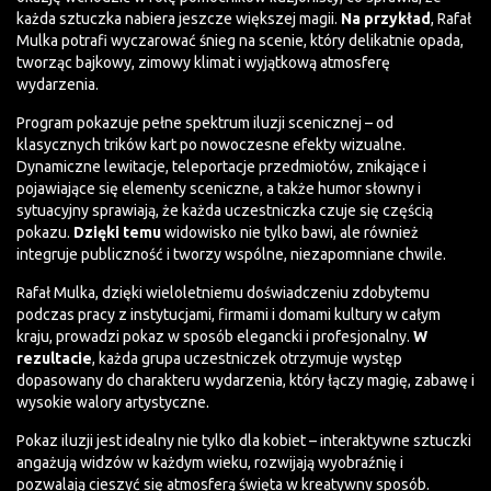
każda sztuczka nabiera jeszcze większej magii.
Na przykład
, Rafał
Mulka potrafi wyczarować śnieg na scenie, który delikatnie opada,
tworząc bajkowy, zimowy klimat i wyjątkową atmosferę
wydarzenia.
Program pokazuje pełne spektrum iluzji scenicznej – od
klasycznych trików kart po nowoczesne efekty wizualne.
Dynamiczne lewitacje, teleportacje przedmiotów, znikające i
pojawiające się elementy sceniczne, a także humor słowny i
sytuacyjny sprawiają, że każda uczestniczka czuje się częścią
pokazu.
Dzięki temu
widowisko nie tylko bawi, ale również
integruje publiczność i tworzy wspólne, niezapomniane chwile.
Rafał Mulka, dzięki wieloletniemu doświadczeniu zdobytemu
podczas pracy z instytucjami, firmami i domami kultury w całym
kraju, prowadzi pokaz w sposób elegancki i profesjonalny.
W
rezultacie
, każda grupa uczestniczek otrzymuje występ
dopasowany do charakteru wydarzenia, który łączy magię, zabawę i
wysokie walory artystyczne.
Pokaz iluzji jest idealny nie tylko dla kobiet – interaktywne sztuczki
angażują widzów w każdym wieku, rozwijają wyobraźnię i
pozwalają cieszyć się atmosferą święta w kreatywny sposób.