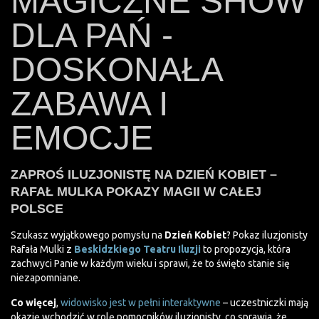
MAGICZNE SHOW
DLA PAŃ -
DOSKONAŁA
ZABAWA I
EMOCJE
ZAPROŚ ILUZJONISTĘ NA DZIEŃ KOBIET –
RAFAŁ MULKA POKAZY MAGII W CAŁEJ
POLSCE
Szukasz wyjątkowego pomysłu na
Dzień Kobiet
? Pokaz iluzjonisty
Rafała Mulki z
Beskidzkiego Teatru Iluzji
to propozycja, która
zachwyci Panie w każdym wieku i sprawi, że to święto stanie się
niezapomniane.
Co więcej
,
widowisko jest w pełni interaktywne
– uczestniczki mają
okazję wchodzić w rolę pomocników iluzjonisty, co sprawia, że