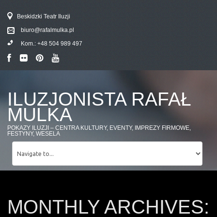
Beskidzki Teatr Iluzji
biuro@rafalmulka.pl
Kom.:
+48 504 989 497
ILUZJONISTA RAFAŁ
MULKA
POKAZY ILUZJI – CENTRA KULTURY, EVENTY, IMPREZY FIRMOWE,
FESTYNY, WESELA
MONTHLY ARCHIVES: