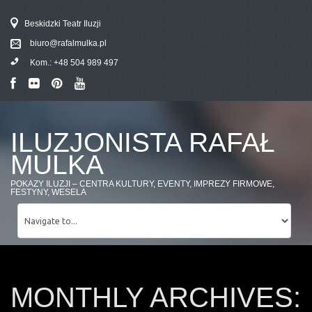
Beskidzki Teatr Iluzji
biuro@rafalmulka.pl
Kom.:
+48 504 989 497
ILUZJONISTA RAFAŁ
MULKA
POKAZY ILUZJI – CENTRA KULTURY, EVENTY, IMPREZY FIRMOWE,
FESTYNY, WESELA
MONTHLY ARCHIVES: