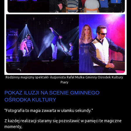
Rodzinny magiczny spektakl- iluzjonista Rafał Mulka Gminny Ośrodek Kultury
Psary
POKAZ ILUZJI NA SCENIE GMINNEGO
OŚRODKA KULTURY
"Fo­tog­ra­fia to ma­gia za­war­ta w ułam­ku sekundy."
Z każdej realizacji staramy się pozostawić w pamięci te magiczne
momenty,