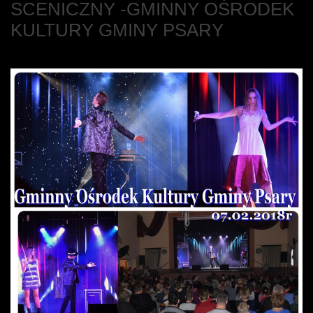
SCENICZNY -GMINNY OŚRODEK
KULTURY GMINY PSARY