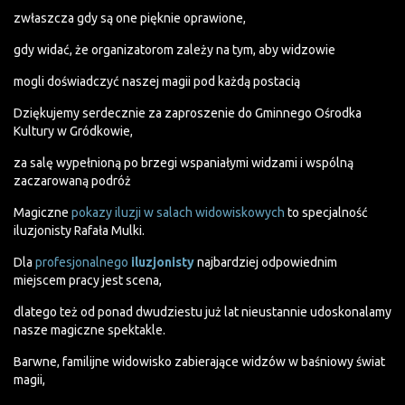
zwłaszcza gdy są one pięknie oprawione,
gdy widać, że organizatorom zależy na tym, aby widzowie
mogli doświadczyć naszej magii pod każdą postacią
Dziękujemy serdecznie za zaproszenie do Gminnego Ośrodka
Kultury w Gródkowie,
za salę wypełnioną po brzegi wspaniałymi widzami i wspólną
zaczarowaną podróż
Magiczne
pokazy iluzji w salach widowiskowych
to specjalność
iluzjonisty Rafała Mulki.
Dla
profesjonalnego
iluzjonisty
najbardziej odpowiednim
miejscem pracy jest scena,
dlatego też od ponad dwudziestu już lat nieustannie udoskonalamy
nasze magiczne spektakle.
Barwne, familijne widowisko zabierające widzów w baśniowy świat
magii,