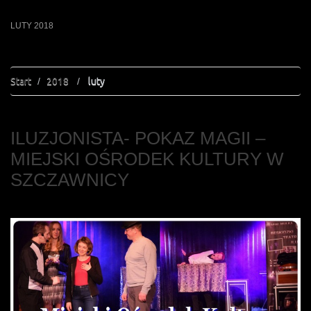
LUTY 2018
Start
2018
luty
ILUZJONISTA- POKAZ MAGII –
MIEJSKI OŚRODEK KULTURY W
SZCZAWNICY