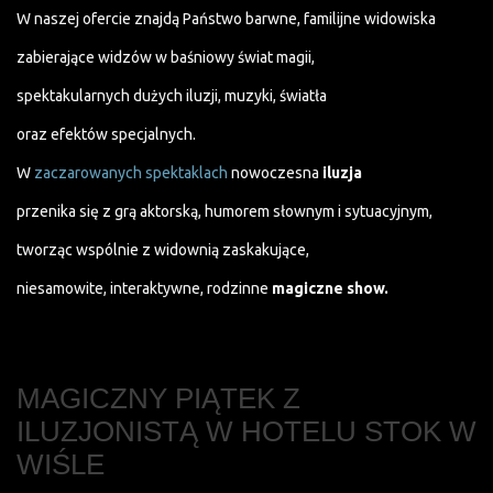
W naszej ofercie znajdą Państwo barwne, familijne widowiska
zabierające widzów w baśniowy świat magii,
spektakularnych dużych iluzji, muzyki, światła
oraz efektów specjalnych.
W
zaczarowanych spektaklach
nowoczesna
iluzja
przenika się z grą aktorską, humorem słownym i sytuacyjnym,
tworząc wspólnie z widownią zaskakujące,
niesamowite, interaktywne, rodzinne
magiczne show.
MAGICZNY PIĄTEK Z
ILUZJONISTĄ W HOTELU STOK W
WIŚLE