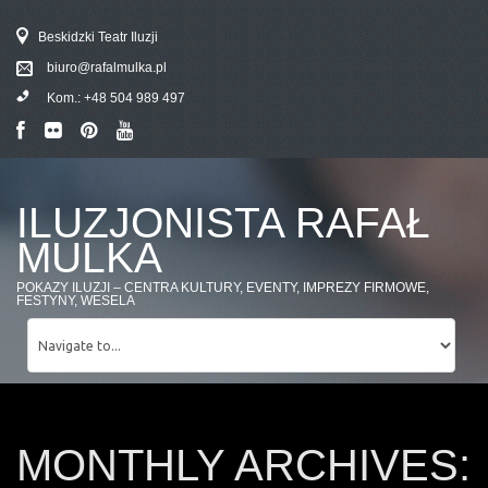
Beskidzki Teatr Iluzji
biuro@rafalmulka.pl
Kom.:
+48 504 989 497
ILUZJONISTA RAFAŁ
MULKA
POKAZY ILUZJI – CENTRA KULTURY, EVENTY, IMPREZY FIRMOWE,
FESTYNY, WESELA
MONTHLY ARCHIVES: