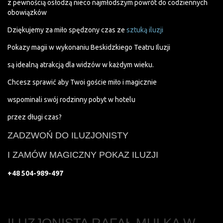
z pewnością osłodzą nieco najmłodszym powrót do codziennych
obowiązków
Dziękujemy za miło spędzony czas ze
sztuką iluzji
Pokazy magii w wykonaniu Beskidzkiego Teatru Iluzji
są idealną atrakcją dla widzów w każdym wieku.
Chcesz sprawić aby Twoi goście miło i magicznie
wspominali swój rodzinny pobyt w hotelu
przez długi czas?
ZADZWOŃ DO ILUZJONISTY
I ZAMÓW MAGICZNY POKAZ ILUZJI
+48 504-989-497
ILUZJONISTA RAFAŁ MULKA W