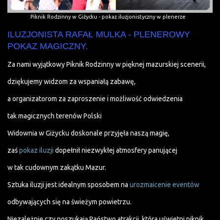
Piknik Rodzinny w Giżycku - pokaz iluzjonistyczny w plenerze
ILUZJONISTA RAFAŁ MULKA - PLENEROWY
POKAZ MAGICZNY.
Za nami wyjątkowy Piknik Rodzinny w pięknej mazurskiej scenerii,
dziękujemy widzom za wspaniałą zabawę,
a organizatorom za zaproszenie i możliwość odwiedzenia
tak magicznych terenów Polski
Widownia w Giżycku doskonale przyjęła naszą magię,
zaś
pokaz iluzji
dopełnił niezwykłej atmosfery panującej
w tak cudownym zakątku Mazur.
Sztuka iluzji jest idealnym sposobem na
urozmaicenie eventów
odbywających się na świeżym powietrzu.
Niezależnie czy poszukają Państwo atrakcji, która uświetni piknik