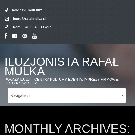
Beskidzki Teatr Iluzji
biuro@rafalmulka.pl
Kom.:
+48 504 989 497
ILUZJONISTA RAFAŁ
MULKA
POKAZY ILUZJI – CENTRA KULTURY, EVENTY, IMPREZY FIRMOWE,
FESTYNY, WESELA
MONTHLY ARCHIVES: