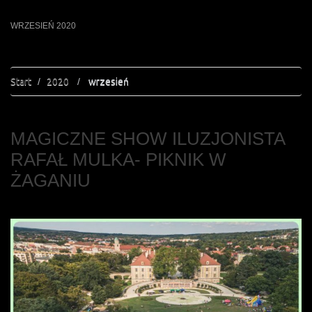
WRZESIEŃ 2020
Start
2020
wrzesień
MAGICZNE SHOW ILUZJONISTA
RAFAŁ MULKA- PIKNIK W
ŻAGANIU