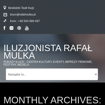
Beskidzki Teatr Iluzji
biuro@rafalmulka.pl
Kom.:
+48 504 989 497
ILUZJONISTA RAFAŁ
MULKA
POKAZY ILUZJI – CENTRA KULTURY, EVENTY, IMPREZY FIRMOWE,
FESTYNY, WESELA
MONTHLY ARCHIVES: