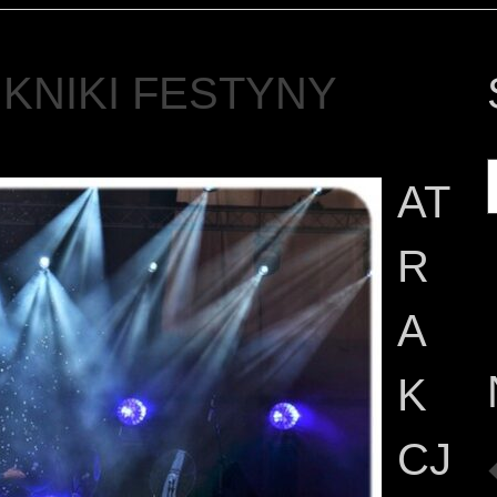
IKNIKI FESTYNY
AT
R
A
K
CJ