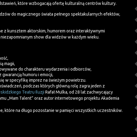
tawień, które wzbogacają ofertę kulturalną centrów kultury.
widzów do magicznego świata pełnego spektakularnych efektów,
ne z kunsztem aktorskim, humorem oraz interaktywnymi
się niezapomnianym show dla widzów w każdym wieku.
ność,
ą magii,
sowywane do charakteru wydarzenia i odbiorców,
z gwarancją humoru i emocji,
ię w specyfikę imprez na świeżym powietrzu.
wiadczeń, podczas których główną rolę zagra jeden z
skidzkiego Teatru Iluzji
Rafał Mulka, od 28 lat zachwycający
gramu „Mam Talent” oraz autor internetowego projektu Akademia
e, które na długo pozostanie w pamięci wszystkich uczestników.