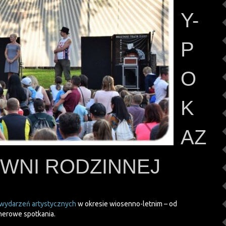
Y-
P
O
K
AZ
DOWNI RODZINNEJ
 wydarzeń artystycznych
w okresie wiosenno-letnim – od
enerowe spotkania.