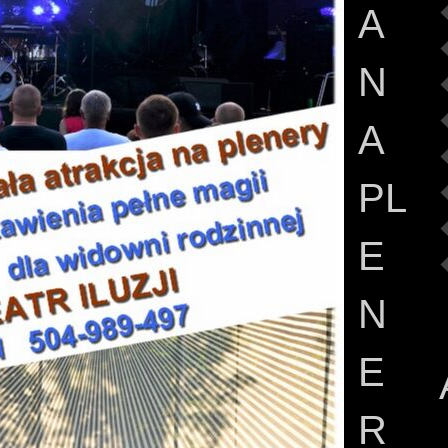
A
N
A
PL
E
N
E
R