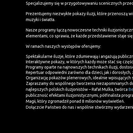
Specjalizujemy się w przygotowywaniu scenicznych przeds
Prezentujemy niezwykłe pokazy iluzji, które przenoszą 
muzyki i światła.
Nasze programy łączą nowoczesne techniki iluzjonistycz
elementami, co sprawia, że każde przedstawienie staje 
W ramach naszych występów oferujemy:
Spektakularne iluzje, które zdumiewają i angażują publicz
Interaktywne pokazy, w których każdy może stać się części
Programy oparte na najnowszych technikach iluzji, dosto
Repertuar odpowiedni zarówno dla dzieci, jak i dorosłych, 
Organizację pokazów plenerowych, idealnie wpisujących s
Zapraszamy do wspólnego tworzenia niezapomnianych doś
najlepszych polskich iluzjonistów – Rafał Mulka, twórca
Be
publiczność efektami iluzjonistycznymi, półfinalista pro
Magii, który zgromadził ponad 8 milionów wyświetleń.
Dołączcie Państwo do nas i wspólnie stwórzmy wydarzeni