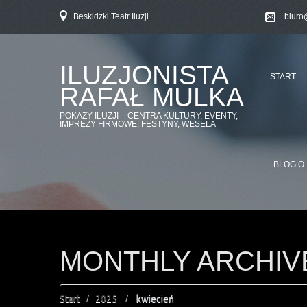
Beskidzki Teatr Iluzji
biuro
ILUZJONISTA
START
RAFAŁ MULKA
POKAZY ILUZJI – CENTRA KULTURY, EVENTY,
IMPREZY FIRMOWE, FESTYNY, WESELA
BLOG O 
MONTHLY ARCHIV
Start
2025
kwiecień