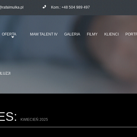
@rafalmulka.pl
Kom.:
+48 504 989 497
OFERTA
MAM TALENT IV
GALERIA
FILMY
KLIENCI
PORTF
ILUZJI
ES:
KWIECIEŃ 2025