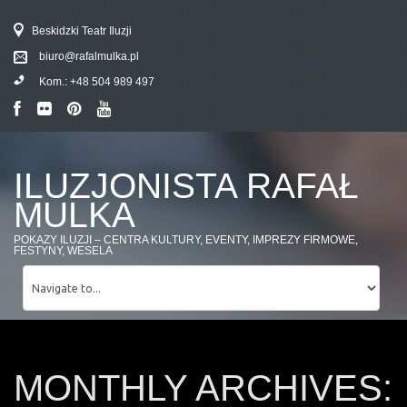
Beskidzki Teatr Iluzji
biuro@rafalmulka.pl
Kom.:
+48 504 989 497
ILUZJONISTA RAFAŁ
MULKA
POKAZY ILUZJI – CENTRA KULTURY, EVENTY, IMPREZY FIRMOWE,
FESTYNY, WESELA
MONTHLY ARCHIVES: