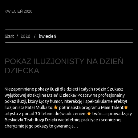
KWIECIEŃ 2026
Start
2026
kwiecień
POKAZ ILUZJONISTY NA DZIEŃ
DZIECKA
Niezapomniane pokazy iluzji dla dzieci i całych rodzin Szukasz
wyjątkowej atrakcji na Dzień Dziecka? Postaw na profesjonalny
pokaz iluzji, który łączy humor, interakcję i spektakularne efekty!
Iluzjonista Rafał Mulka to:
półfinalista programu Mam Talent
artysta z ponad 30-letnim doświadczeniem
twórca i prowadzący
Beskidzki Teatr Iluzji Dzięki wieloletniej praktyce i scenicznej
charyzmie jego pokazy to gwarancja…