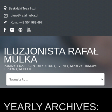
Beskidzki Teatr Iluzji
biuro@rafalmulka.pl
Kom.:
+48 504 989 497
ILUZJONISTA RAFAŁ
MULKA
POKAZY ILUZJI – CENTRA KULTURY, EVENTY, IMPREZY FIRMOWE,
FESTYNY, WESELA
YEARLY ARCHIVES: